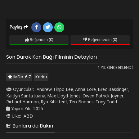
Paylaş
Beğendim
(0)
Beğenmedim
(0)
Son Durak Kan Bağı Filminin Detayları
1 YIL ÖNCE EKLENDI
IMDb: 6.7
Korku
Oyuncular:
Andrew Tinpo Lee
Anna Lore
Brec Bassinger
,
,
,
Kaitlyn Santa Juana
Max Lloyd-Jones
Owen Patrick Joyner
,
,
,
Richard Harmon
Rya Kihlstedt
Teo Briones
Tony Todd
,
,
,
Yapım Yılı:
2025
Ülke:
ABD
Bunlara da Bakın