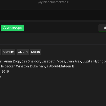
yayınlanamamaktadır.
WhatsApp
Gerilim
Gizem
Korku
r:
Anna Diop
Cali Sheldon
Elisabeth Moss
Evan Alex
Lupita Nyong'o
,
,
,
,
Heidecker
Winston Duke
Yahya Abdul-Mateen II
,
,
:
2019
D