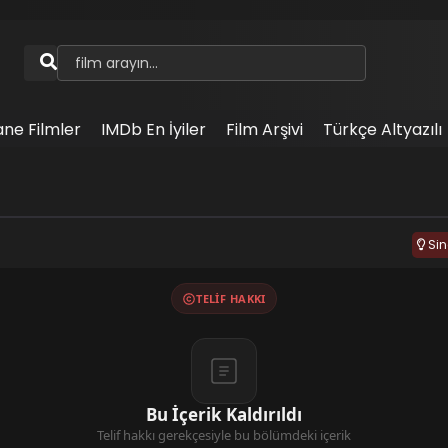
ane Filmler
IMDb En İyiler
Film Arşivi
Türkçe Altyazılı
Si
TELIF HAKKI
Bu İçerik Kaldırıldı
Telif hakkı gerekçesiyle bu bölümdeki içerik