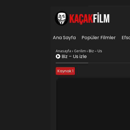
Ana Sayfa
Popüler Filmler
Efs
İletişim
Anasayfa
›
Gerilim
›
Biz – Us
Biz – Us izle
Kaynak 1