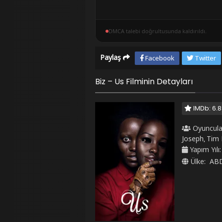
DMCA talebi doğrultusunda kaldırıldı.
Paylaş
Facebook
Twitter
Biz – Us Filminin Detayları
IMDb: 6.8
Oyuncula
Joseph
Tim 
,
Yapım Yılı
Ülke:
AB