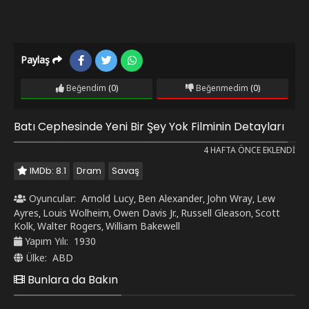
Paylaş
Beğendim
(0)
Beğenmedim
(0)
Batı Cephesinde Yeni Bir Şey Yok Filminin Detayları
4 HAFTA ÖNCE EKLENDI
IMDb: 8.1
Dram
Savaş
Oyuncular:
Arnold Lucy
Ben Alexander
John Wray
Lew
,
,
,
Ayres
Louis Wolheim
Owen Davis Jr.
Russell Gleason
Scott
,
,
,
,
Kolk
Walter Rogers
William Bakewell
,
,
Yapım Yılı:
1930
Ülke:
ABD
Bunlara da Bakın