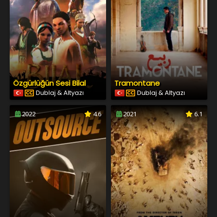
Özgürlüğün Sesi Bilal
Tramontane
Dublaj & Altyazı
Dublaj & Altyazı
2022
4.6
2021
6.1