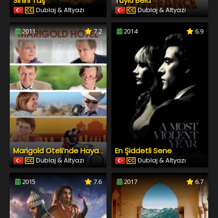
Sihirli Taş
Tüylü Bela
Dublaj & Altyazı
Dublaj & Altyazı
2011
7.2
2014
6.9
En Şiddetli Sene
Marigold Oteli’nde Hayatımın Tatili
Dublaj & Altyazı
Dublaj & Altyazı
2015
7.6
2017
6.7