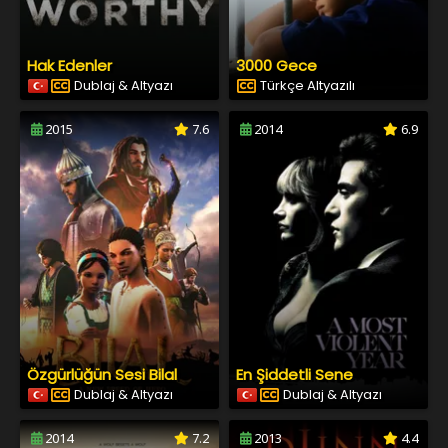
Hak Edenler
3000 Gece
Dublaj & Altyazı
Türkçe Altyazılı
2015
7.6
2014
6.9
Özgürlüğün Sesi Bilal
En Şiddetli Sene
Dublaj & Altyazı
Dublaj & Altyazı
2014
7.2
2013
4.4