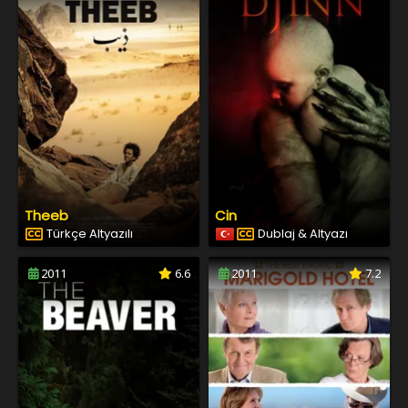
Theeb
Cin
Türkçe Altyazılı
Dublaj & Altyazı
2011
6.6
2011
7.2