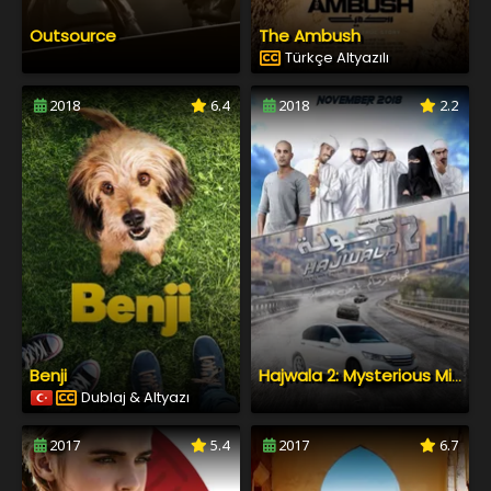
Outsource
The Ambush
Türkçe Altyazılı
2018
6.4
2018
2.2
Benji
Hajwala 2: Mysterious Mission
Dublaj & Altyazı
2017
5.4
2017
6.7