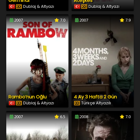
Germinal
Ateşkes
Dublaj & Altyazı
Dublaj & Altyazı
2007
7.0
2007
7.9
Rambo’nun Oğlu
4 Ay 3 Hafta 2 Gün
Dublaj & Altyazı
Türkçe Altyazılı
2007
6.5
2008
7.0