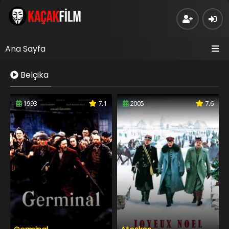
Ana Sayfa
Belçika
1993
7.1
2005
7.6