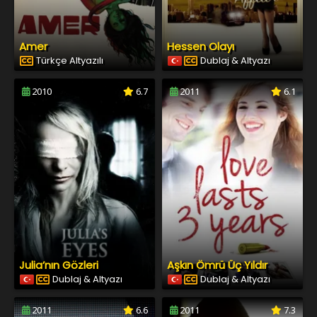
Amer
Hessen Olayı
Türkçe Altyazılı
Dublaj & Altyazı
2010
6.7
2011
6.1
Julia’nın Gözleri
Aşkın Ömrü Üç Yıldır
Dublaj & Altyazı
Dublaj & Altyazı
2011
6.6
2011
7.3