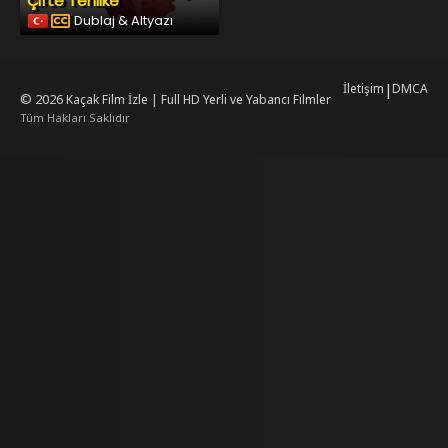
Çifte Tehlike
Dublaj & Altyazı
İletişim
|
DMCA
© 2026
Kaçak Film İzle | Full HD Yerli ve Yabancı Filmler
Tüm Hakları Saklıdır
rking
mrking
reiscasino
dizilab
dizimag
dizibox
dizipal güncel adres
kore dizi 
w.asubaspa.com/