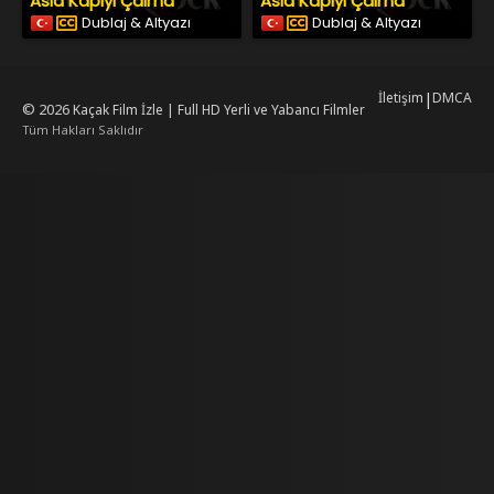
Asla Kapıyı Çalma
Asla Kapıyı Çalma
Dublaj & Altyazı
Dublaj & Altyazı
İletişim
|
DMCA
© 2026
Kaçak Film İzle | Full HD Yerli ve Yabancı Filmler
Tüm Hakları Saklıdır
rking
mrking
reiscasino
dizilab
dizimag
dizibox
dizipal güncel adres
kore dizi i
w.asubaspa.com/