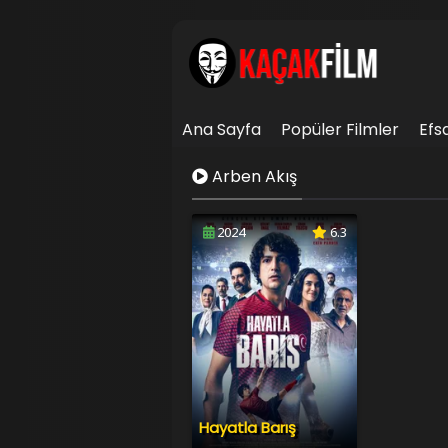
Ana Sayfa
Popüler Filmler
Efs
İletişim
Arben Akış
2024
6.3
Hayatla Barış