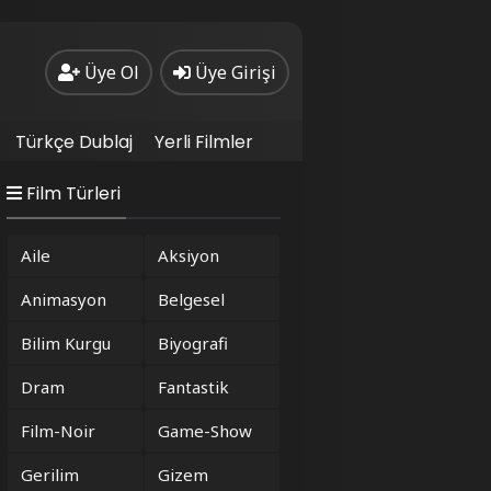
Üye Ol
Üye Girişi
Türkçe Dublaj
Yerli Filmler
Film Türleri
Aile
Aksiyon
Animasyon
Belgesel
Bilim Kurgu
Biyografi
Dram
Fantastik
Film-Noir
Game-Show
Gerilim
Gizem