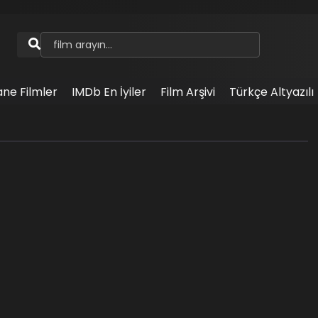
ane Filmler
IMDb En İyiler
Film Arşivi
Türkçe Altyazılı