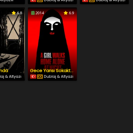
6.8
2014
6.9
ında
Gece Yarısı Sokakta Tek Başına Bir Kız
aj & Altyazı
Dublaj & Altyazı