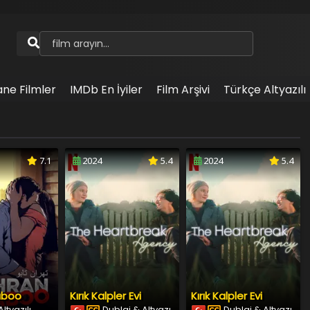
ane Filmler
IMDb En İyiler
Film Arşivi
Türkçe Altyazılı
7.1
2024
5.4
2024
5.4
aboo
Kırık Kalpler Evi
Kırık Kalpler Evi
ltyazılı
Dublaj & Altyazı
Dublaj & Altyazı