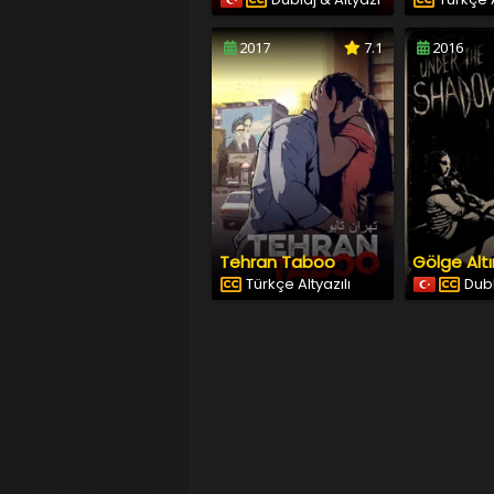
2017
7.1
2016
Tehran Taboo
Gölge Alt
Türkçe Altyazılı
Dubl