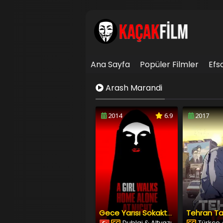
Ana Sayfa
Popüler Filmler
Efs
İletişim
Arash Marandi
2014
6.9
2017
Tehran T
Gece Yarısı Sokakta Tek Başına Bir Kız
Dublaj & Altyazı
Türkçe A