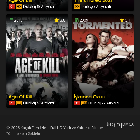
Age Of Kill
The Kindred 2021
Dublaj & Altyazı
Türkçe Altyazılı
2015
3.8
2009
5.1
Age Of Kill
İşkence Okulu
Dublaj & Altyazı
Dublaj & Altyazı
İletişim
|
DMCA
© 2026
Kaçak Film İzle | Full HD Yerli ve Yabancı Filmler
Tüm Hakları Saklıdır