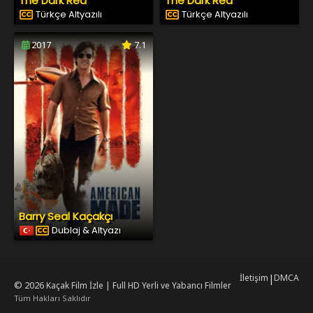
The Dark Red
The Dark Red
Türkçe Altyazılı
Türkçe Altyazılı
2017
7.1
Barry Seal Kaçakçı
Dublaj & Altyazı
İletişim
|
DMCA
© 2026
Kaçak Film İzle | Full HD Yerli ve Yabancı Filmler
Tüm Hakları Saklıdır