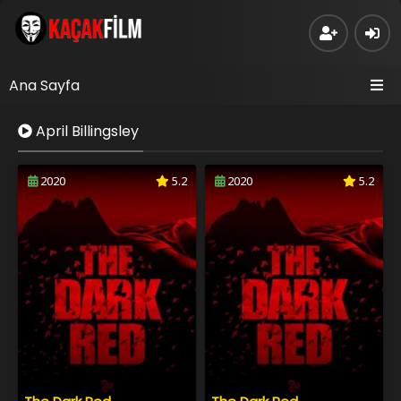
Ana Sayfa
April Billingsley
2020
5.2
2020
5.2