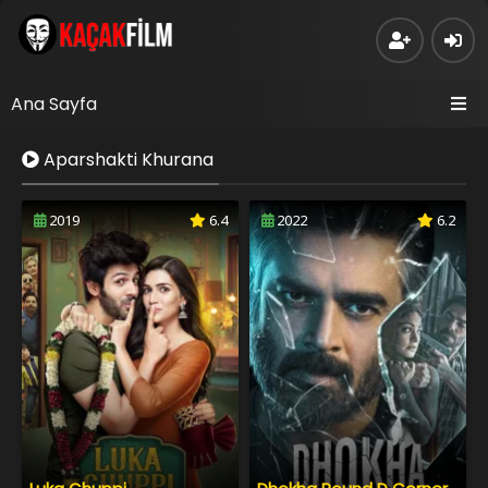
Ana Sayfa
Aparshakti Khurana
2019
6.4
2022
6.2