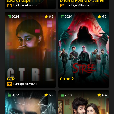
Luka Chuppi
Dhokha Round D Corner
Türkçe Altyazılı
Türkçe Altyazılı
2024
6.2
2024
6.9
CTRL
Stree 2
Türkçe Altyazılı
2022
6.2
2019
6.4