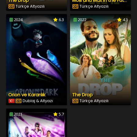
The Drop
Molli and Max in the Future
Türkçe Altyazılı
Türkçe Altyazılı
2024
6.3
2022
4.3
Orion ve Karanlık
The Drop
Dublaj & Altyazı
Türkçe Altyazılı
2021
5.7