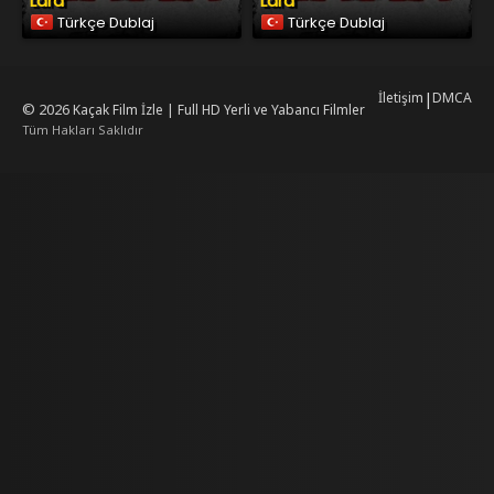
Lara
Lara
Türkçe Dublaj
Türkçe Dublaj
İletişim
|
DMCA
© 2026
Kaçak Film İzle | Full HD Yerli ve Yabancı Filmler
Tüm Hakları Saklıdır
rking
mrking
reiscasino
dizilab
dizimag
dizibox
dizipal güncel adres
kore dizi i
.asubaspa.com/