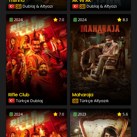
Trishna
AK vs AK
Dublaj & Altyazı
Dublaj & Altyazı
2024
7.0
2024
8.3
Rifle Club
Maharaja
Türkçe Dublaj
Türkçe Altyazılı
2024
7.0
2023
5.6