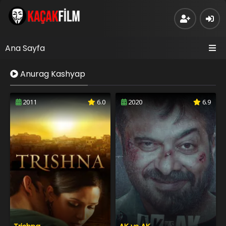
Ana Sayfa
Anurag Kashyap
2011
6.0
2020
6.9