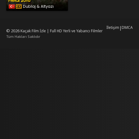
Heidi 2016
Dublaj & Altyazı
İletişim
|
DMCA
© 2026
Kaçak Film İzle | Full HD Yerli ve Yabancı Filmler
Tüm Hakları Saklıdır
rking
mrking
reiscasino
dizilab
dizimag
dizibox
dizipal güncel adres
kore dizi i
w.asubaspa.com/