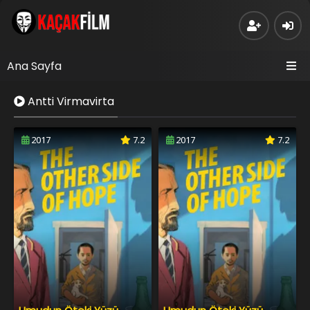
Ana Sayfa
Antti Virmavirta
2017
7.2
2017
7.2