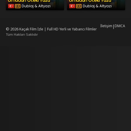
Umudun Öteki Yüzü
Umudun Öteki Yüzü
Dublaj & Altyazı
Dublaj & Altyazı
İletişim
|
DMCA
© 2026
Kaçak Film İzle | Full HD Yerli ve Yabancı Filmler
Tüm Hakları Saklıdır
rking
mrking
reiscasino
dizilab
dizimag
dizibox
dizipal güncel adres
kore dizi i
.asubaspa.com/