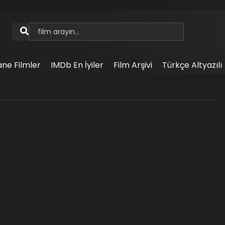
ane Filmler
IMDb En İyiler
Film Arşivi
Türkçe Altyazılı