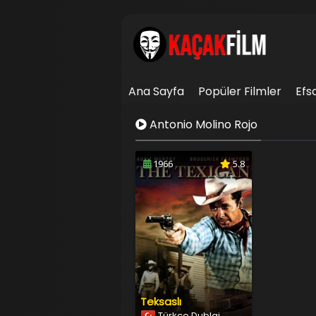
Ana Sayfa
Popüler Filmler
Efs
İletişim
Antonio Molino Rojo
1966
5.8
Teksaslı
Türkçe Dublaj