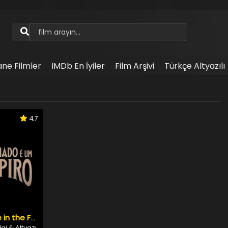
ane Filmler
IMDb En İyiler
Film Arşivi
Türkçe Altyazılı
4.7
A Vampire in the Family
aj & Altyazı