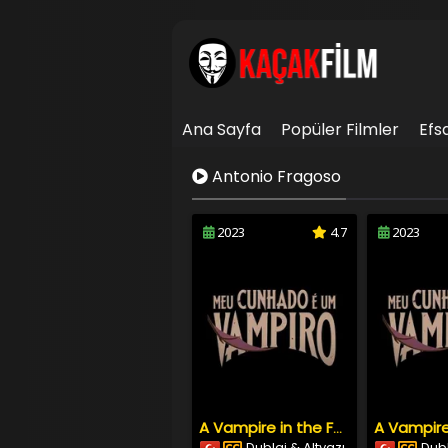
Ana Sayfa
Popüler Filmler
Efs
İletişim
Antonio Fragoso
2023
4.7
2023
A Vampire in the Family
Dublaj & Altyazı
Dubl