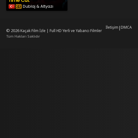
Time Cut
Dublaj & Altyazı
İletişim
|
DMCA
© 2026
Kaçak Film İzle | Full HD Yerli ve Yabancı Filmler
Tüm Hakları Saklıdır
mrking
mrking
reiscasino
dizilab
dizimag
dizibox
dizipal güncel adres
kore dizi 
w.asubaspa.com/