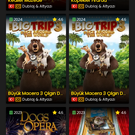
Kediler Müzede
Köpekler Firarda
Dublaj & Altyazı
Dublaj & Altyazı
2024
4.6
2024
4.6
Büyük Macera 3 Çılgın Dostlar
Büyük Macera 3 Çılgın Dostlar
Dublaj & Altyazı
Dublaj & Altyazı
2023
4.6
2023
4.6