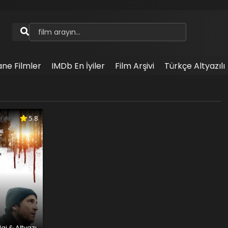
ane Filmler
IMDb En İyiler
Film Arşivi
Türkçe Altyazılı
5.8
aj & Altyazı