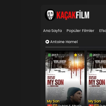
Ana Sayfa
Popüler Filmler
Efs
İletişim
Antoine Hamel
2017
5.8
2017
My Son
My Son
Dublaj & Altyazı
Dubl