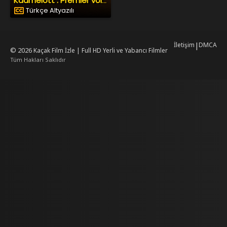
Kaamelott : Premier volet
Türkçe Altyazılı
İletişim
|
DMCA
© 2026
Kaçak Film İzle | Full HD Yerli ve Yabancı Filmler
Tüm Hakları Saklıdır
mrking
mrking
reiscasino
dizilab
dizimag
dizibox
dizipal güncel adres
kore dizi
ww.asubaspa.com/