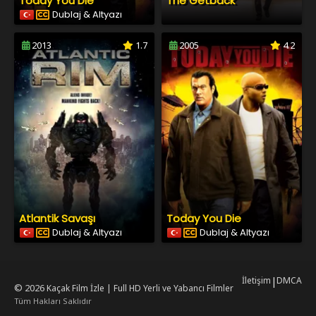
Today You Die
The Getback
Dublaj & Altyazı
2013
1.7
2005
4.2
Atlantik Savaşı
Today You Die
Dublaj & Altyazı
Dublaj & Altyazı
İletişim
|
DMCA
© 2026
Kaçak Film İzle | Full HD Yerli ve Yabancı Filmler
Tüm Hakları Saklıdır