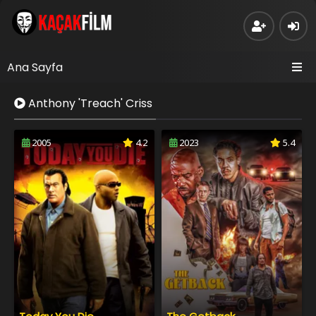
Ana Sayfa
Anthony 'Treach' Criss
2005
4.2
2023
5.4