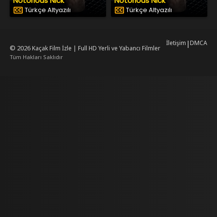
Notorious Nick
Notorious Nick
Türkçe Altyazılı
Türkçe Altyazılı
İletişim
|
DMCA
© 2026
Kaçak Film İzle | Full HD Yerli ve Yabancı Filmler
Tüm Hakları Saklıdır
mrking
mrking
reiscasino
dizilab
dizimag
dizibox
dizipal güncel adres
kore dizi
ww.asubaspa.com/