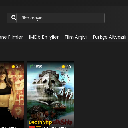
ane Filmler
IMDb En İyiler
Film Arşivi
Türkçe Altyazılı
5.4
1980
4.8
Death Ship
aj & Altyazı
Dublaj & Altyazı