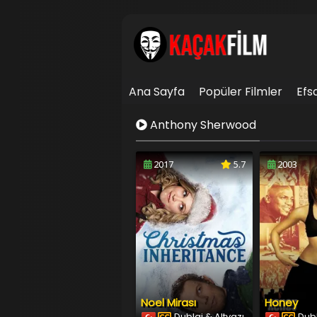
Ana Sayfa
Popüler Filmler
Efs
İletişim
Anthony Sherwood
2017
5.7
2003
Noel Mirası
Honey
Dublaj & Altyazı
Dubl