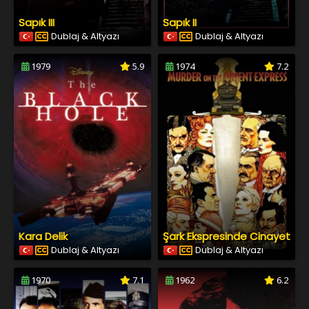
Sapık III
Sapık II
Dublaj & Altyazı
Dublaj & Altyazı
1979
5.9
1974
7.2
Kara Delik
Şark Ekspresinde Cinayet
Dublaj & Altyazı
Dublaj & Altyazı
1970
7.1
1962
6.2