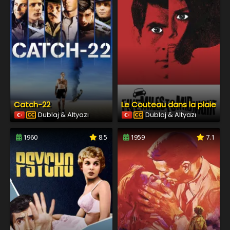
Catch-22
Le Couteau dans la plaie
Dublaj & Altyazı
Dublaj & Altyazı
1960
8.5
1959
7.1