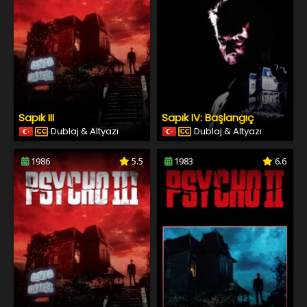
Sapık III
Sapık IV: Başlangıç
Dublaj & Altyazı
Dublaj & Altyazı
1986
5.5
1983
6.6