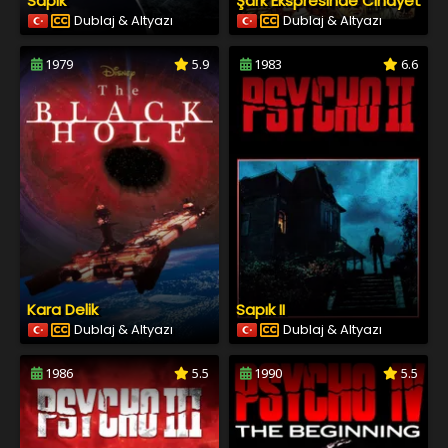
Sapık
Şark Ekspresinde Cinayet
Dublaj & Altyazı
Dublaj & Altyazı
1979
5.9
1983
6.6
Kara Delik
Sapık II
Dublaj & Altyazı
Dublaj & Altyazı
1986
5.5
1990
5.5