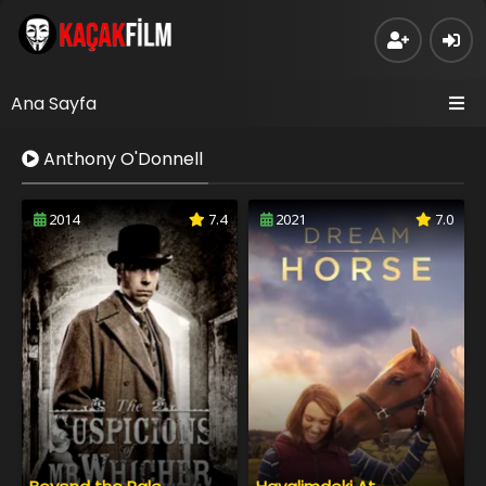
Ana Sayfa
Anthony O'Donnell
2014
7.4
2021
7.0