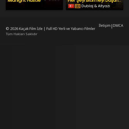
Midnight Hustle
Her Şeyi Bitirmeyi Düşünüyorum
Dublaj & Altyazı
İletişim
|
DMCA
© 2026
Kaçak Film İzle | Full HD Yerli ve Yabancı Filmler
Tüm Hakları Saklıdır
king
mrking
reiscasino
dizilab
dizimag
dizibox
dizipal güncel adres
kore dizi i
.asubaspa.com/