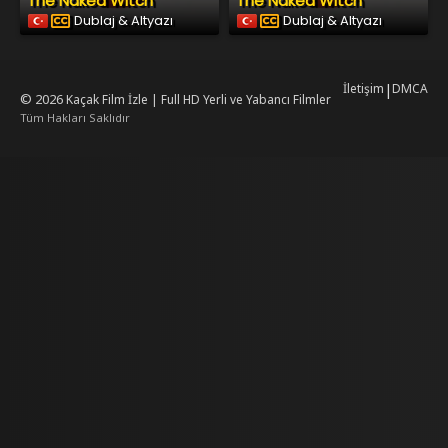
The Naked Witch
The Naked Witch
Dublaj & Altyazı
Dublaj & Altyazı
İletişim
|
DMCA
© 2026
Kaçak Film İzle | Full HD Yerli ve Yabancı Filmler
Tüm Hakları Saklıdır
rking
mrking
reiscasino
dizilab
dizimag
dizibox
dizipal güncel adres
kore dizi i
.asubaspa.com/