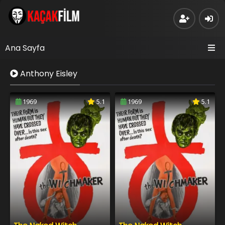
Ana Sayfa
Anthony Eisley
1969
5.1
1969
5.1