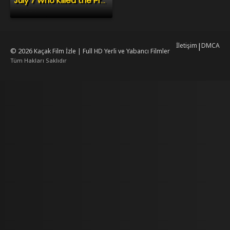
July 7 Who Killed the President of Haiti?
İletişim
|
DMCA
© 2026
Kaçak Film İzle | Full HD Yerli ve Yabancı Filmler
Tüm Hakları Saklıdır
mrking
mrking
reiscasino
dizilab
dizimag
dizibox
dizipal güncel adres
kore dizi
ww.asubaspa.com/