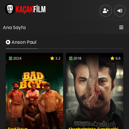
Ana Sayfa
Anson Paul
2024
3.2
2018
6.6