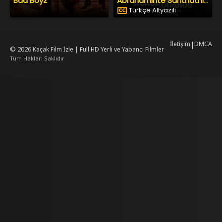
Bad Boyz
Abrahaminte Santhathikal
Türkçe Altyazılı
İletişim
|
DMCA
© 2026
Kaçak Film İzle | Full HD Yerli ve Yabancı Filmler
Tüm Hakları Saklıdır
mrking
mrking
reiscasino
dizilab
dizimag
dizibox
dizipal güncel adres
kore dizi
ww.asubaspa.com/