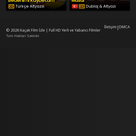
Bedenimi Kaybettim
Musul
Türkçe Altyazılı
Dublaj & Altyazı
İletişim
|
DMCA
© 2026
Kaçak Film İzle | Full HD Yerli ve Yabancı Filmler
Tüm Hakları Saklıdır
rking
mrking
reiscasino
dizilab
dizimag
dizibox
dizipal güncel adres
kore dizi 
w.asubaspa.com/