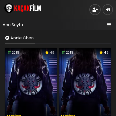
Ana Sayfa
Annie Chen
2018
4.9
2018
4.9