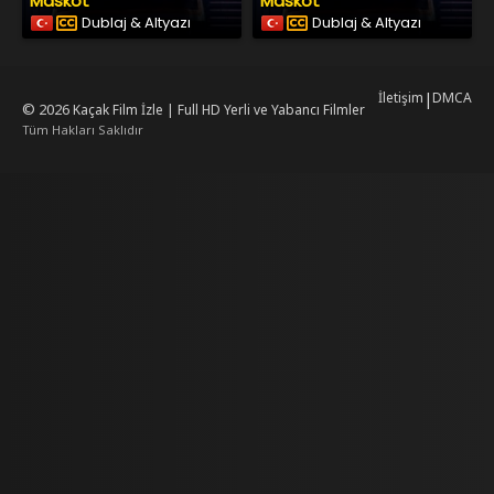
Maskot
Maskot
Dublaj & Altyazı
Dublaj & Altyazı
İletişim
|
DMCA
© 2026
Kaçak Film İzle | Full HD Yerli ve Yabancı Filmler
Tüm Hakları Saklıdır
rking
mrking
reiscasino
dizilab
dizimag
dizibox
dizipal güncel adres
kore dizi 
w.asubaspa.com/