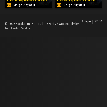
The Whisperer in Darkness
The Whisperer in Darkness
Türkçe Altyazılı
Türkçe Altyazılı
İletişim
|
DMCA
© 2026
Kaçak Film İzle | Full HD Yerli ve Yabancı Filmler
Tüm Hakları Saklıdır
mrking
mrking
reiscasino
dizilab
dizimag
dizibox
dizipal güncel adres
kore dizi
ww.asubaspa.com/