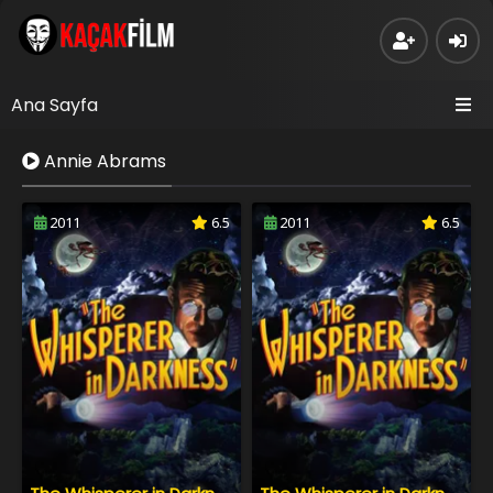
Ana Sayfa
Annie Abrams
2011
6.5
2011
6.5