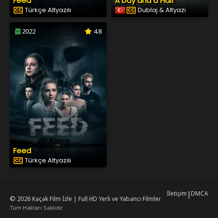
Feed
A Day and a Half
Türkçe Altyazılı
Dublaj & Altyazı
2022
4.8
Feed
Türkçe Altyazılı
İletişim
|
DMCA
© 2026
Kaçak Film İzle | Full HD Yerli ve Yabancı Filmler
Tüm Hakları Saklıdır