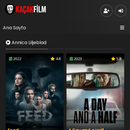
Ana Sayfa
Annica Liljeblad
2022
4.8
2023
5.8