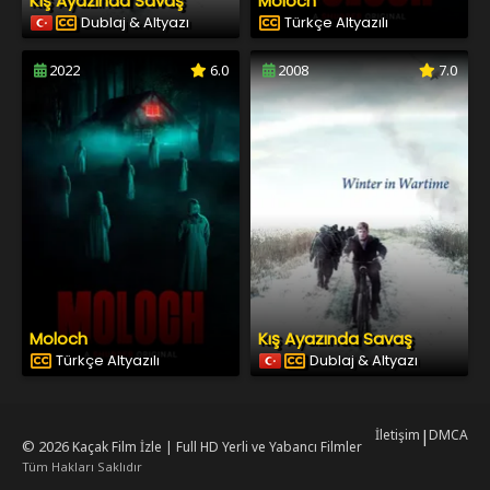
Kış Ayazında Savaş
Moloch
Dublaj & Altyazı
Türkçe Altyazılı
2022
6.0
2008
7.0
Moloch
Kış Ayazında Savaş
Türkçe Altyazılı
Dublaj & Altyazı
İletişim
|
DMCA
© 2026
Kaçak Film İzle | Full HD Yerli ve Yabancı Filmler
Tüm Hakları Saklıdır