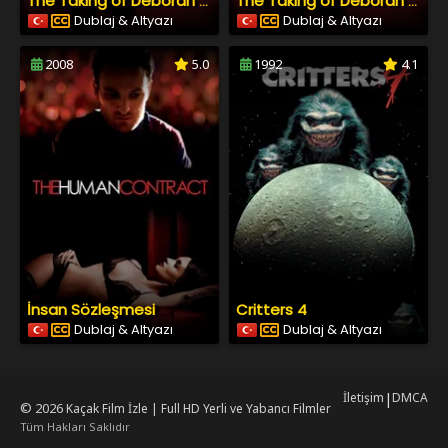
The Taking of Deborah Logan
The Taking of Deborah Logan
Dublaj & Altyazı
Dublaj & Altyazı
2008
5.0
1992
4.1
İnsan Sözleşmesi
Critters 4
Dublaj & Altyazı
Dublaj & Altyazı
İletişim
|
DMCA
© 2026
Kaçak Film İzle | Full HD Yerli ve Yabancı Filmler
Tüm Hakları Saklıdır