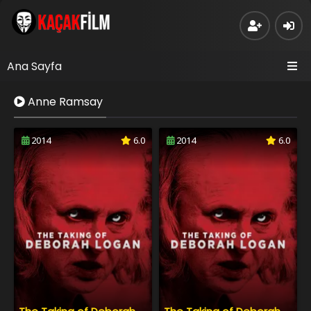
Ana Sayfa
Anne Ramsay
2014
6.0
2014
6.0