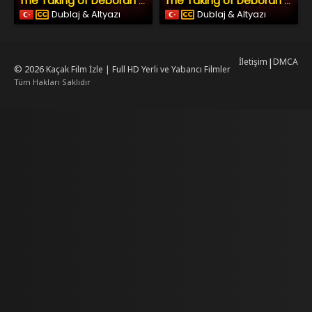
The Taking of Deborah Logan
The Taking of Deborah Logan
Dublaj & Altyazı
Dublaj & Altyazı
İletişim
|
DMCA
© 2026
Kaçak Film İzle | Full HD Yerli ve Yabancı Filmler
Tüm Hakları Saklıdır
rking
mrking
reiscasino
dizilab
dizimag
dizibox
dizipal güncel adres
kore dizi i
.asubaspa.com/