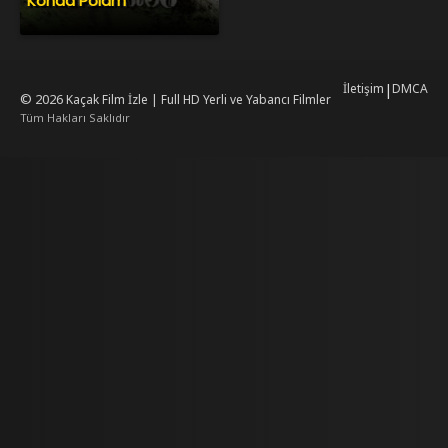
Konda Polam
İletişim
|
DMCA
© 2026
Kaçak Film İzle | Full HD Yerli ve Yabancı Filmler
Tüm Hakları Saklıdır
mrking
mrking
reiscasino
dizilab
dizimag
dizibox
dizipal güncel adres
kore dizi
ww.asubaspa.com/