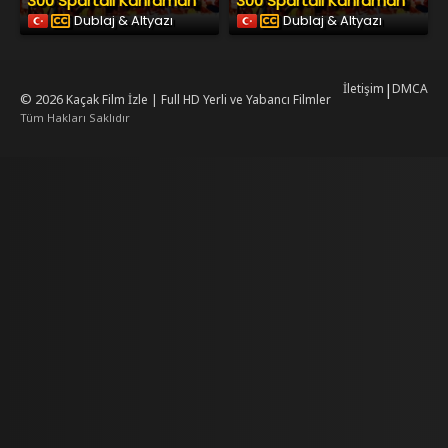
300 Spartalı Kahraman
300 Spartalı Kahraman
Dublaj & Altyazı
Dublaj & Altyazı
İletişim
|
DMCA
© 2026
Kaçak Film İzle | Full HD Yerli ve Yabancı Filmler
Tüm Hakları Saklıdır
rking
mrking
reiscasino
dizilab
dizimag
dizibox
dizipal güncel adres
kore dizi 
w.asubaspa.com/