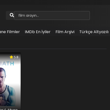
ane Filmler
IMDb En İyiler
Film Arşivi
Türkçe Altyazılı
5.8
aj & Altyazı