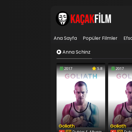
Ana Sayfa
Popüler Filmler
Efs
İletişim
Anna Schinz
2017
5.8
2017
Goliath
Goliath
Dublaj & Altyazı
Dubl