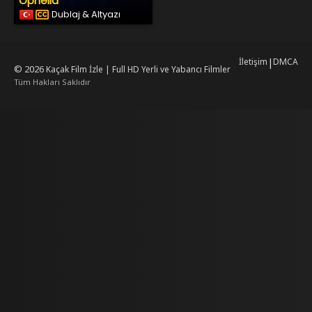
Ophelia
Dublaj & Altyazı
İletişim
|
DMCA
© 2026
Kaçak Film İzle | Full HD Yerli ve Yabancı Filmler
Tüm Hakları Saklıdır
rking
mrking
reiscasino
dizilab
dizimag
dizibox
dizipal güncel adres
kore dizi i
w.asubaspa.com/