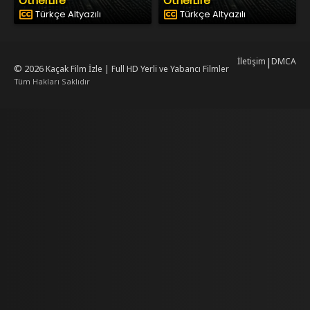
OtherLife
OtherLife
Türkçe Altyazılı
Türkçe Altyazılı
İletişim
|
DMCA
© 2026
Kaçak Film İzle | Full HD Yerli ve Yabancı Filmler
Tüm Hakları Saklıdır
mrking
mrking
reiscasino
dizilab
dizimag
dizibox
dizipal güncel adres
kore dizi
ww.asubaspa.com/