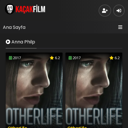
Ana Sayfa
Anna Philp
2017
6.2
2017
6.2