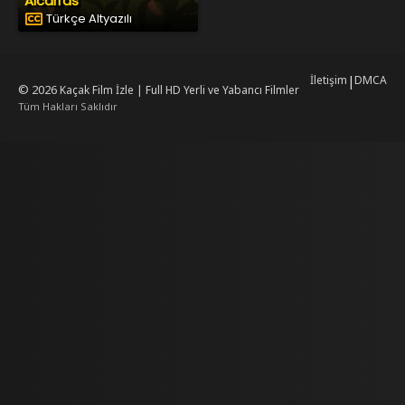
Alcarras
Türkçe Altyazılı
İletişim
|
DMCA
© 2026
Kaçak Film İzle | Full HD Yerli ve Yabancı Filmler
Tüm Hakları Saklıdır
mrking
mrking
reiscasino
dizilab
dizimag
dizibox
dizipal güncel adres
kore diz
ww.asubaspa.com/