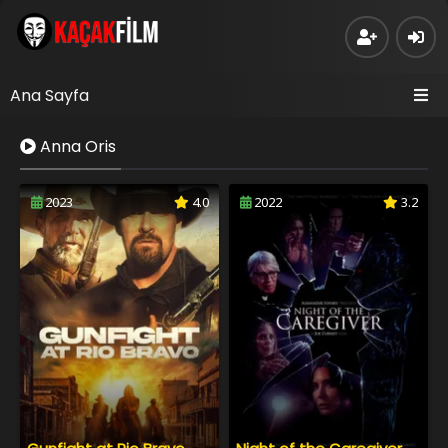
Ana Sayfa
Anna Oris
2023
4.0
2022
3.2