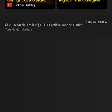
Gunfight at Rio Bravo
Night of the Caregiver
Türkçe Dublaj
İletişim
|
DMCA
© 2026
Kaçak Film İzle | Full HD Yerli ve Yabancı Filmler
Tüm Hakları Saklıdır
king
mrking
reiscasino
dizilab
dizimag
dizibox
dizipal güncel adres
kore dizi i
.asubaspa.com/