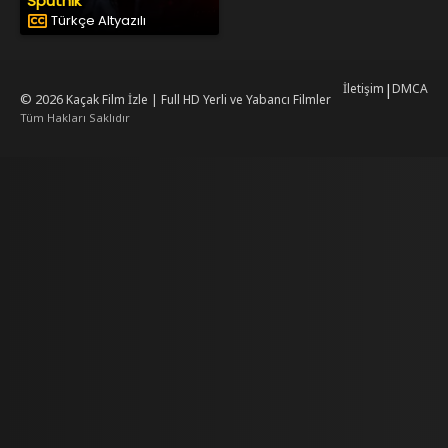
Sputnik
Türkçe Altyazılı
İletişim
|
DMCA
© 2026
Kaçak Film İzle | Full HD Yerli ve Yabancı Filmler
Tüm Hakları Saklıdır
mrking
mrking
reiscasino
dizilab
dizimag
dizibox
dizipal güncel adres
kore diz
www.asubaspa.com/