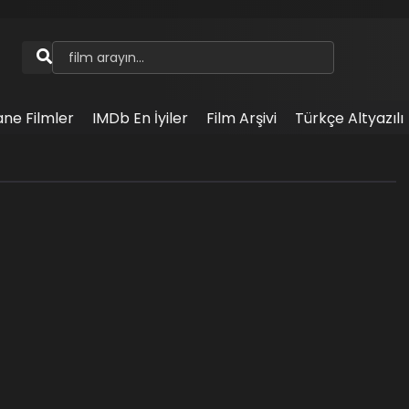
ane Filmler
IMDb En İyiler
Film Arşivi
Türkçe Altyazılı