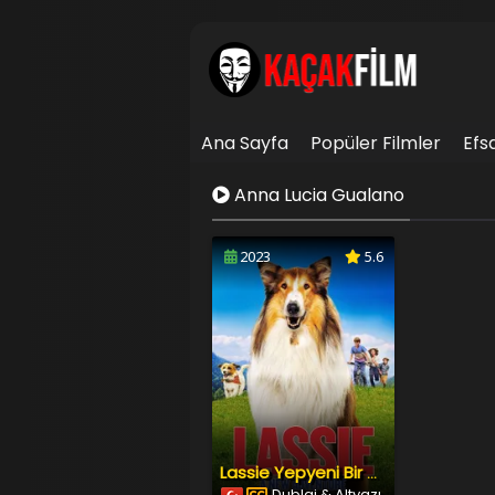
Ana Sayfa
Popüler Filmler
Efs
İletişim
Anna Lucia Gualano
2023
5.6
Lassie Yepyeni Bir Macera
Dublaj & Altyazı