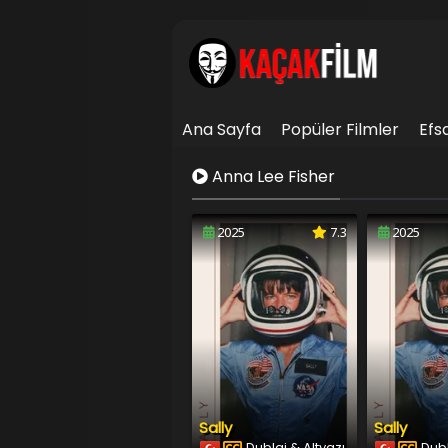
Ana Sayfa
Popüler Filmler
Efs
İletişim
Anna Lee Fisher
2025
7.3
2025
Sally
Sally
Dublaj & Altyazı
Dubl