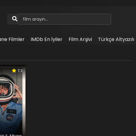
ane Filmler
IMDb En İyiler
Film Arşivi
Türkçe Altyazılı
7.3
aj & Altyazı