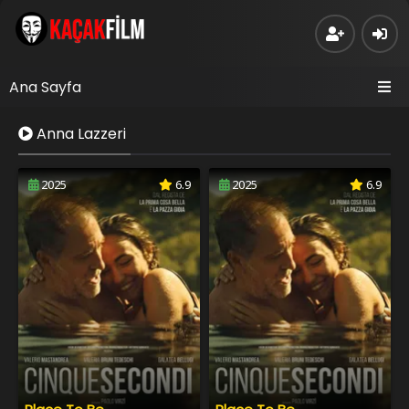
Ana Sayfa
Anna Lazzeri
2025
6.9
2025
6.9