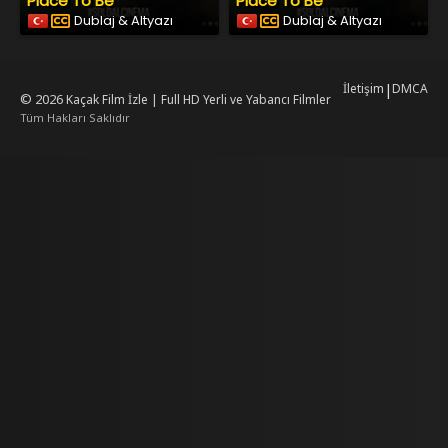
Place To Be
Place To Be
Dublaj & Altyazı
Dublaj & Altyazı
İletişim
|
DMCA
© 2026
Kaçak Film İzle | Full HD Yerli ve Yabancı Filmler
Tüm Hakları Saklıdır
rking
mrking
reiscasino
dizilab
dizimag
dizibox
dizipal güncel adres
kore dizi 
w.asubaspa.com/